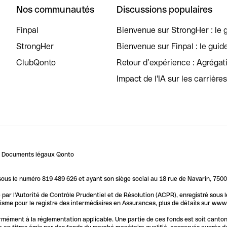
Nos communautés
Discussions populaires
Finpal
Bienvenue sur StrongHer : le g
StrongHer
Bienvenue sur Finpal : le guid
ClubQonto
Retour d’expérience : Agréga
Impact de l'IA sur les carrière
Documents légaux Qonto
us le numéro 819 489 626 et ayant son siège social au 18 rue de Navarin, 7500
par l'Autorité de Contrôle Prudentiel et de Résolution (ACPR), enregistré sous
me pour le registre des intermédiaires en Assurances, plus de détails sur www.o
ormément à la réglementation applicable. Une partie de ces fonds est soit canto