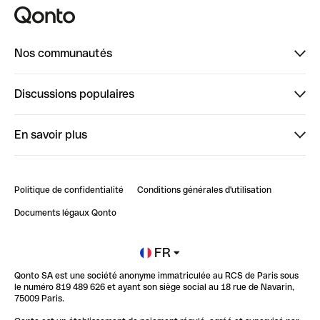
Nos communautés
Finpal
Discussions populaires
StrongHer
Bienvenue sur StrongHer : le guide pour bien dé...
En savoir plus
ClubQonto
Bienvenue sur Finpal : le guide pour bien démarrer
Compte pro en ligne
Retour d’expérience : Agrégation de Comptes Qonto
Politique de confidentialité
Conditions générales d'utilisation
Blog
Impact de l'IA sur les carrières/productivité
Documents légaux Qonto
Newsroom
Ouvrir un compte
FR
Qonto SA est une société anonyme immatriculée au RCS de Paris sous
Glossaire finance
le numéro 819 489 626 et ayant son siège social au 18 rue de Navarin,
75009 Paris.