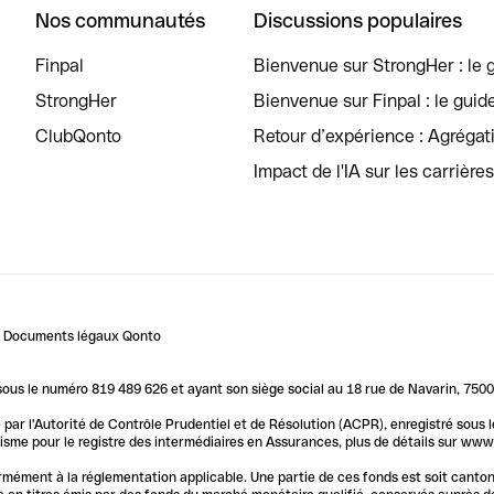
Nos communautés
Discussions populaires
Finpal
Bienvenue sur StrongHer : le g
StrongHer
Bienvenue sur Finpal : le guid
ClubQonto
Retour d’expérience : Agréga
Impact de l'IA sur les carrière
Documents légaux Qonto
us le numéro 819 489 626 et ayant son siège social au 18 rue de Navarin, 7500
par l'Autorité de Contrôle Prudentiel et de Résolution (ACPR), enregistré sous
me pour le registre des intermédiaires en Assurances, plus de détails sur www.o
ormément à la réglementation applicable. Une partie de ces fonds est soit canto