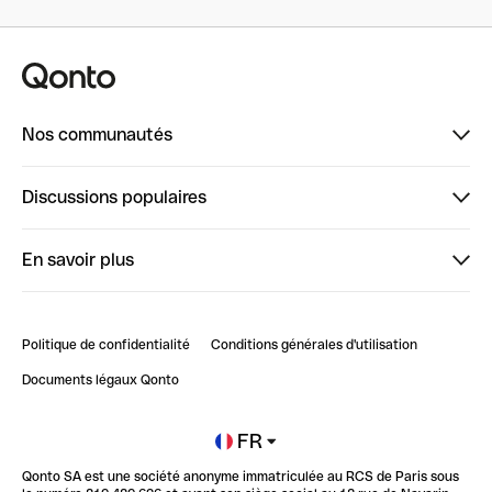
Nos communautés
Finpal
Discussions populaires
StrongHer
Bienvenue sur StrongHer : le guide pour bien dé...
En savoir plus
ClubQonto
Bienvenue sur Finpal : le guide pour bien démarrer
Compte pro en ligne
Retour d’expérience : Agrégation de Comptes Qonto
Politique de confidentialité
Conditions générales d'utilisation
Blog
Impact de l'IA sur les carrières/productivité
Documents légaux Qonto
Newsroom
Ouvrir un compte
FR
Qonto SA est une société anonyme immatriculée au RCS de Paris sous
Glossaire finance