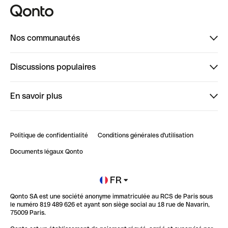
Nos communautés
Finpal
Discussions populaires
StrongHer
Bienvenue sur StrongHer : le guide pour bien dé...
En savoir plus
ClubQonto
Bienvenue sur Finpal : le guide pour bien démarrer
Compte pro en ligne
Retour d’expérience : Agrégation de Comptes Qonto
Politique de confidentialité
Conditions générales d'utilisation
Blog
Impact de l'IA sur les carrières/productivité
Documents légaux Qonto
Newsroom
Ouvrir un compte
FR
Qonto SA est une société anonyme immatriculée au RCS de Paris sous
Glossaire finance
le numéro 819 489 626 et ayant son siège social au 18 rue de Navarin,
75009 Paris.