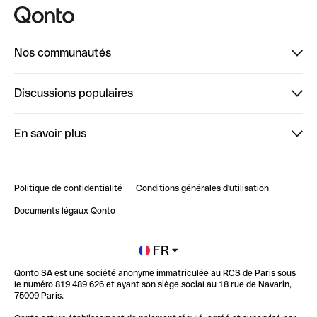
Nos communautés
Finpal
Discussions populaires
StrongHer
Bienvenue sur StrongHer : le guide pour bien dé...
En savoir plus
ClubQonto
Bienvenue sur Finpal : le guide pour bien démarrer
Compte pro en ligne
Retour d’expérience : Agrégation de Comptes Qonto
Politique de confidentialité
Conditions générales d'utilisation
Blog
Impact de l'IA sur les carrières/productivité
Documents légaux Qonto
Newsroom
Ouvrir un compte
FR
Qonto SA est une société anonyme immatriculée au RCS de Paris sous
Glossaire finance
le numéro 819 489 626 et ayant son siège social au 18 rue de Navarin,
75009 Paris.