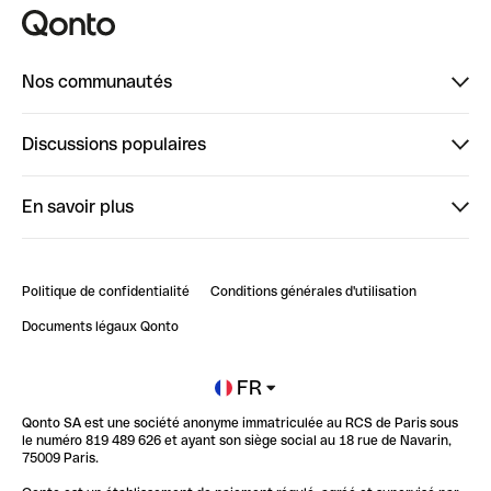
Nos communautés
Finpal
Discussions populaires
StrongHer
Bienvenue sur StrongHer : le guide pour bien dé...
En savoir plus
ClubQonto
Bienvenue sur Finpal : le guide pour bien démarrer
Compte pro en ligne
Retour d’expérience : Agrégation de Comptes Qonto
Politique de confidentialité
Conditions générales d'utilisation
Blog
Impact de l'IA sur les carrières/productivité
Documents légaux Qonto
Newsroom
Ouvrir un compte
FR
Qonto SA est une société anonyme immatriculée au RCS de Paris sous
Glossaire finance
le numéro 819 489 626 et ayant son siège social au 18 rue de Navarin,
75009 Paris.