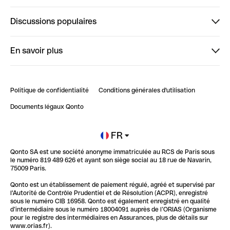
Finpal
Discussions populaires
StrongHer
Bienvenue sur StrongHer : le guide pour bien dé...
En savoir plus
ClubQonto
Bienvenue sur Finpal : le guide pour bien démarrer
Compte pro en ligne
Retour d’expérience : Agrégation de Comptes Qonto
Politique de confidentialité
Conditions générales d'utilisation
Blog
Impact de l'IA sur les carrières/productivité
Documents légaux Qonto
Newsroom
Ouvrir un compte
FR
Qonto SA est une société anonyme immatriculée au RCS de Paris sous
Glossaire finance
le numéro 819 489 626 et ayant son siège social au 18 rue de Navarin,
75009 Paris.
Qonto est un établissement de paiement régulé, agréé et supervisé par
l'Autorité de Contrôle Prudentiel et de Résolution (ACPR), enregistré
sous le numéro CIB 16958. Qonto est également enregistré en qualité
d’intermédiaire sous le numéro 18004091 auprès de l’ORIAS (Organisme
pour le registre des intermédiaires en Assurances, plus de détails sur
www.orias.fr).