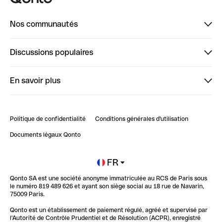
Nos communautés
Finpal
Discussions populaires
StrongHer
Bienvenue sur StrongHer : le guide pour bien dé...
En savoir plus
ClubQonto
Bienvenue sur Finpal : le guide pour bien démarrer
Compte pro en ligne
Retour d’expérience : Agrégation de Comptes Qonto
Politique de confidentialité
Conditions générales d'utilisation
Blog
Impact de l'IA sur les carrières/productivité
Documents légaux Qonto
Newsroom
Ouvrir un compte
FR
Qonto SA est une société anonyme immatriculée au RCS de Paris sous
Glossaire finance
le numéro 819 489 626 et ayant son siège social au 18 rue de Navarin,
75009 Paris.
Qonto est un établissement de paiement régulé, agréé et supervisé par
l'Autorité de Contrôle Prudentiel et de Résolution (ACPR), enregistré