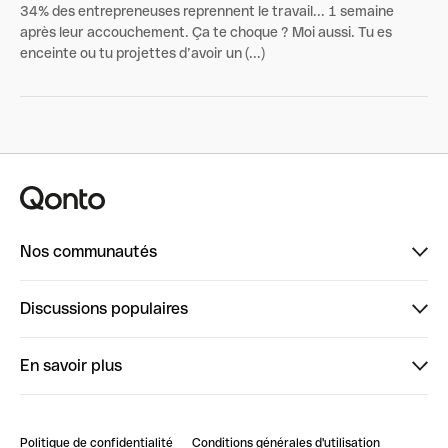
34% des entrepreneuses reprennent le travail... 1 semaine
après leur accouchement. Ça te choque ? Moi aussi. Tu es
enceinte ou tu projettes d’avoir un (...)
Nos communautés
Finpal
Discussions populaires
StrongHer
Bienvenue sur StrongHer : le guide pour bien dé...
En savoir plus
ClubQonto
Bienvenue sur Finpal : le guide pour bien démarrer
Compte pro en ligne
Retour d’expérience : Agrégation de Comptes Qonto
Politique de confidentialité
Conditions générales d'utilisation
Blog