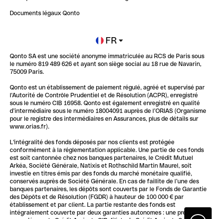
Impact de l'IA sur les carrières/productivité
Documents légaux Qonto
Newsroom
Ouvrir un compte
FR
Qonto SA est une société anonyme immatriculée au RCS de Paris sous
Glossaire finance
le numéro 819 489 626 et ayant son siège social au 18 rue de Navarin,
75009 Paris.
Qonto est un établissement de paiement régulé, agréé et supervisé par
l'Autorité de Contrôle Prudentiel et de Résolution (ACPR), enregistré
sous le numéro CIB 16958. Qonto est également enregistré en qualité
d’intermédiaire sous le numéro 18004091 auprès de l’ORIAS (Organisme
pour le registre des intermédiaires en Assurances, plus de détails sur
www.orias.fr).
L'intégralité des fonds déposés par nos clients est protégée
conformément à la réglementation applicable. Une partie de ces fonds
est soit cantonnée chez nos banques partenaires, le Crédit Mutuel
Arkéa, Société Générale, Natixis et Rothschild Martin Maurel, soit
investie en titres émis par des fonds du marché monétaire qualifié,
conservés auprès de Société Générale. En cas de faillite de l’une des
banques partenaires, les dépôts sont couverts par le Fonds de Garantie
des Dépôts et de Résolution (FGDR) à hauteur de 100 000 € par
établissement et par client. La partie restante des fonds est
intégralement couverte par deux garanties autonomes : une première