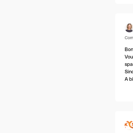
Com
Bon
Vou
spa
Sin
A b