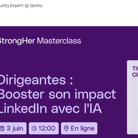
nity Expert @ Qonto