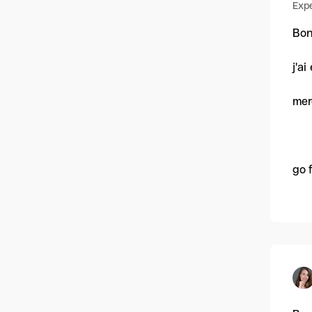
Expe
Bon
j'a
mer
go 