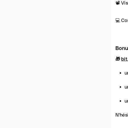
📽 Vi
💻 Co
Bonu
🎁
bi
u
u
u
N'hés