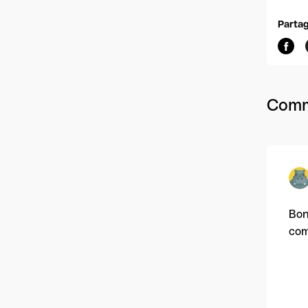
Partag
Comm
Bon
com