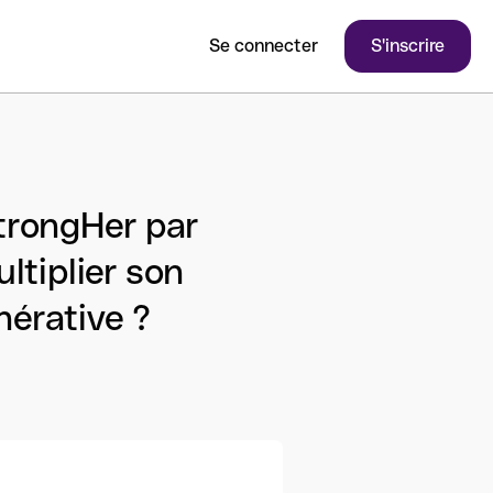
Se connecter
S'inscrire
trongHer par
ltiplier son
nérative ?