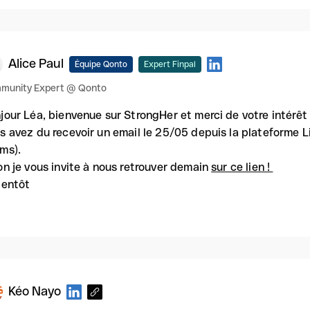
Alice Paul
Équipe Qonto
Expert Finpal
munity Expert @ Qonto
jour Léa, bienvenue sur StrongHer et merci de votre intérê
s avez du recevoir un email le 25/05 depuis la plateforme Li
ms).
on je vous invite à nous retrouver demain
sur ce lien !
ientôt
Kéo Nayo