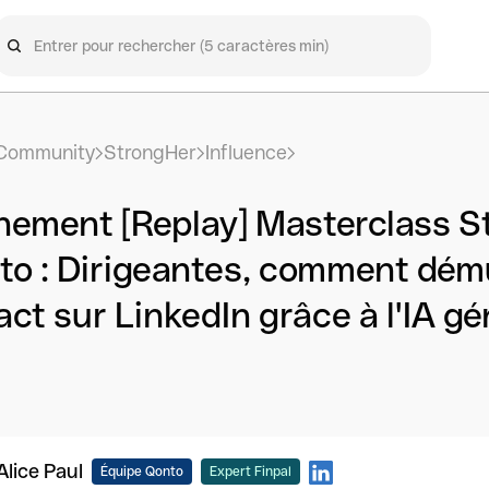
Community
StrongHer
Influence
nement [Replay] Masterclass S
o : Dirigeantes, comment dému
ct sur LinkedIn grâce à l'IA gé
Alice Paul
Équipe Qonto
Expert Finpal