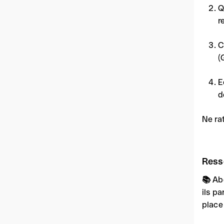
Q
r
C
(
E
d
Ne ra
Ress
📚
Ab
ils p
place