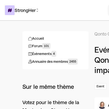
StrongHer
Qonto 
Accueil
Forum
101
Evé
Évènements
4
Qont
Annuaire des membres
2455
impa
Sur le même thème
Event
Votez pour le thème de la