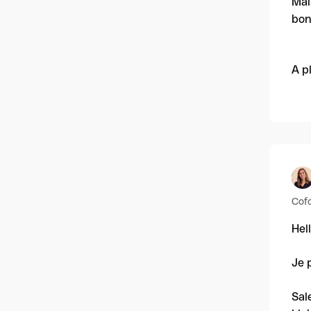
Mai
bon
A p
Cofo
Hel
Je 
Sal