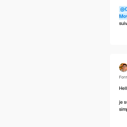
@C
Mov
sui
For
Hell
je 
sim