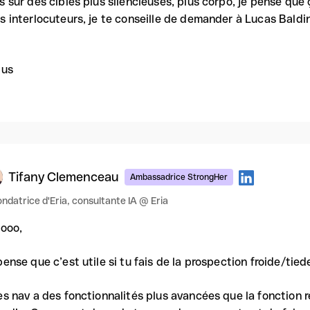
s sur des cibles plus silencieuses, plus corpo, je pense que 
s interlocuteurs, je te conseille de demander à Lucas Baldin
lus
Tifany Clemenceau
Ambassadrice StrongHer
ndatrice d'Eria, consultante IA @ Eria
looo,
pense que c’est utile si tu fais de la prospection froide/tied
es nav a des fonctionnalités plus avancées que la fonction 