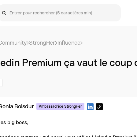
Community
StrongHer
Influence
kedin Premium ça vaut le coup 
Sonia Boisdur
Ambassadrice StrongHer
les big boss,