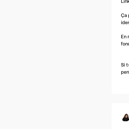
Lin
Ça 
ide
En 
fon
Si 
pen