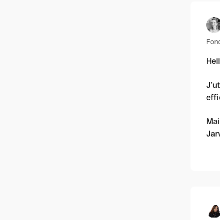
Fond
Hell
J’u
eff
Mai
Jar