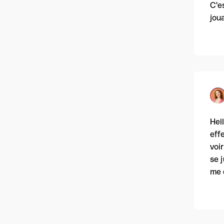
C'e
jou
Hel
eff
voi
se 
me 