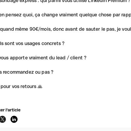
 sondage express : qui parmi vous utilise LinkedIn Premium ?
en pensez quoi, ça change vraiment quelque chose par rappo
 quand même 90€/mois, donc avant de sauter le pas, je voula
ls sont vos usages concrets ?
vous apporte vraiment du lead / client ?
s recommandez ou pas ?
 pour vos retours 🙏
er l'article