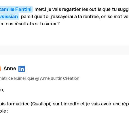
amille Fantini
merci je vais regarder les outils que tu sug
sissian
pareil que toi j'essayerai à la rentrée, on se motiv
vre nos résultats si tu veux ?
Anne
matrice Numérique @ Anne Burtin Création
o,
suis formatrice (Qualiopi) sur LinkedIn et je vais avoir une rép
ple :