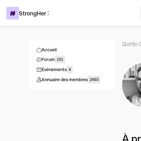
StrongHer
Qonto 
Accueil
Forum
101
Évènements
4
Annuaire des membres
2453
À p