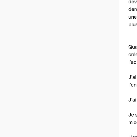
dév
dem
une
plu
Qua
cré
l’ac
J’a
l’e
J’a
Je 
m’o