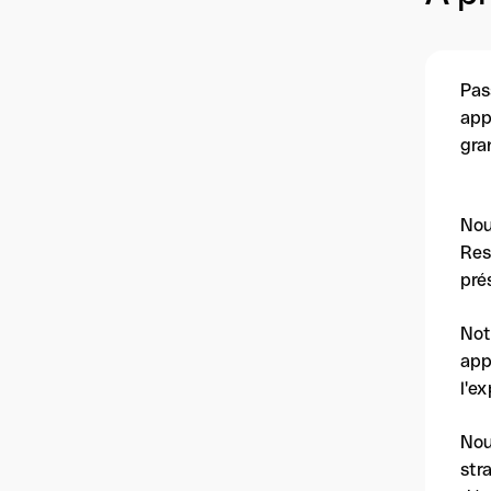
Pas
app
gra
Nou
Res
pré
Not
app
l'e
Nou
str