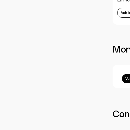
Voir l
Mon
Vo
Cont