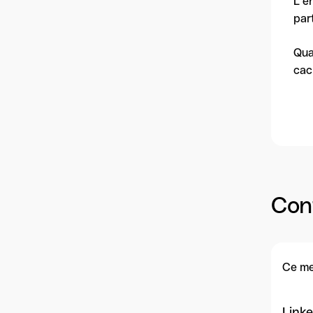
L’e
par
Qua
cac
Con
Ce me
Linke