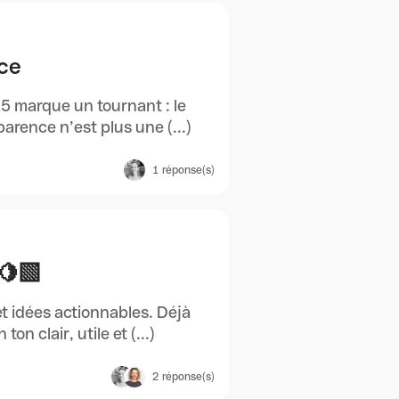
nce
5 marque un tournant : le
arence n’est plus une (...)
1
réponse(s)
‍🟩
et idées actionnables. Déjà
n clair, utile et (...)
2
réponse(s)