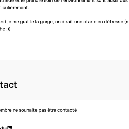
ntraide et le prendre soin de l’environnement sont aussi des
ticulièrement.
nd je me gratte la gorge, on dirait une otarie en détresse 
hé ;))
tact
mbre ne souhaite pas être contacté
dIn