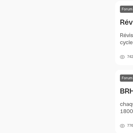
Forum
Rév
Révis
cycle
74
Forum
BRH
chaqu
1800+
77