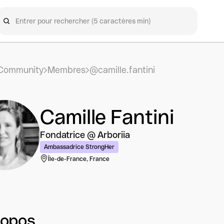
Community
Membres
@camille.fantini
Camille Fantini
Fondatrice @ Arboriia
Ambassadrice StrongHer
Île-de-France, France
ropos