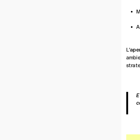
M
A
L'
ape
ambie
strate
E
c