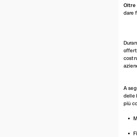
Oltre
dare f
Duran
offer
costru
azien
A seg
delle 
più c
M
F