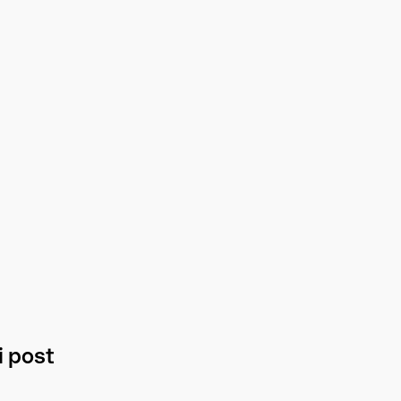
Ti diamo il benven
Ciao a tutti e tutte!Vi 
25/09/2025
 i post