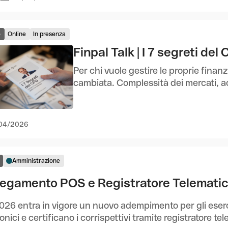
o
Online
In presenza
Finpal Talk | I 7 segreti de
Per chi vuole gestire le proprie fina
cambiata. Complessità dei mercati, acc
04/2026
Amministrazione
legamento POS e Registratore Telematic
026 entra in vigore un nuovo adempimento per gli ese
ronici e certificano i corrispettivi tramite registratore te