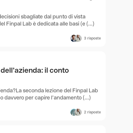
cisioni sbagliate dal punto di vista
l Finpal Lab è dedicata alle basi (e (...)
3
risposte
 dell’azienda: il conto
enda?La seconda lezione del Finpal Lab
no davvero per capire l’andamento (...)
2
risposte