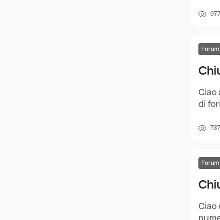
97
Forum
Chiu
Ciao 
di fo
73
Forum
Chiu
Ciao 
numer