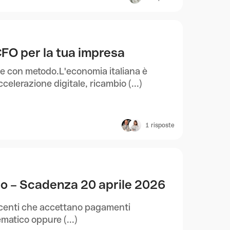
l CFO per la tua impresa
nze con metodo.L'economia italiana è
elerazione digitale, ricambio (...)
1
risposte
o – Scadenza 20 aprile 2026
rcenti che accettano pagamenti
lematico oppure (...)