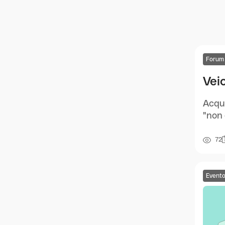
Forum
Veic
Acqui
"non 
72
Event