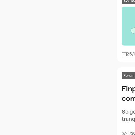
Event
25/
Forum
Finp
com
Se ge
tranq
73