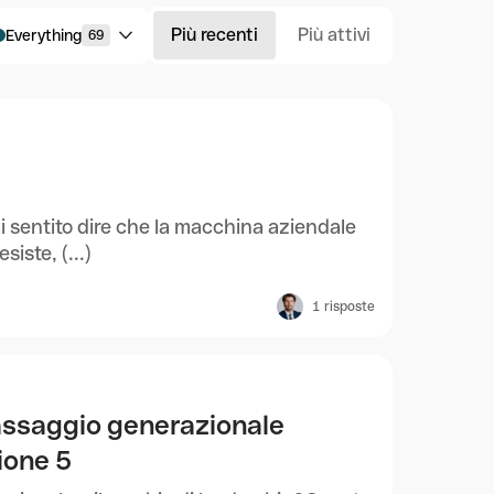
Più recenti
Più attivi
Everything
69
ai sentito dire che la macchina aziendale
iste, (...)
1
risposte
passaggio generazionale
ione 5