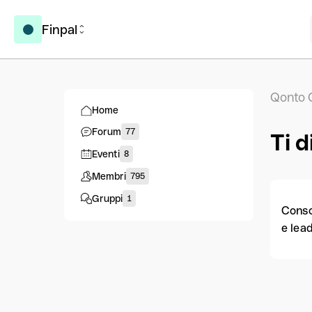
Finpal
Qonto 
Home
Forum
77
Ti d
Eventi
8
Membri
795
Gruppi
1
Conso
e lead