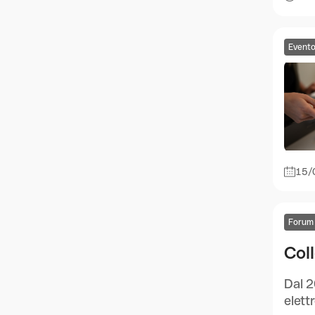
Event
15/
Forum
Col
Dal 2
elett