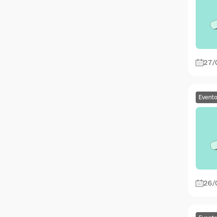
27/
Event
26/