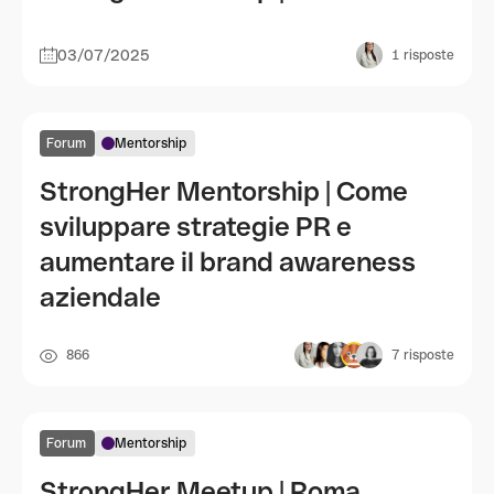
03/07/2025
1
risposte
Forum
Mentorship
StrongHer Mentorship | Come
sviluppare strategie PR e
aumentare il brand awareness
aziendale
866
7
risposte
Forum
Mentorship
StrongHer Meetup | Roma