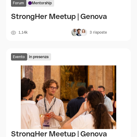
Forum
Mentorship
StrongHer Meetup | Genova
1,14k
3
risposte
Evento
In presenza
StrongHer Meetup | Genova