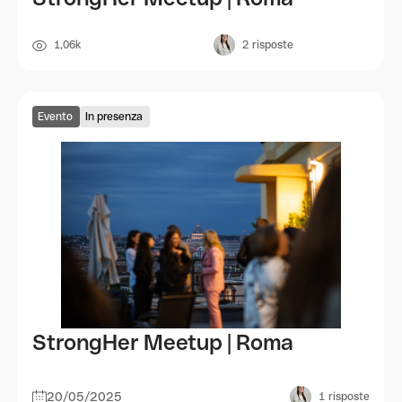
1,06k
2
risposte
Evento
In presenza
StrongHer Meetup | Roma
20/05/2025
1
risposte