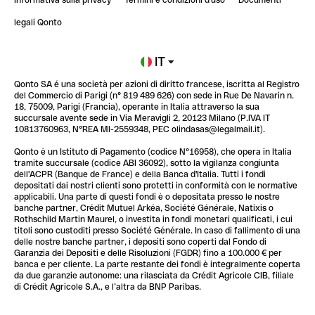
Informativa sulla privacy
Termini e condizioni d'uso
Documenti
Blog
StrongHer Mentorship | Notion: come organizzare...
legali Qonto
Newsroom
Iscriviti alla lista d'attesa
IT
Qonto SA é una società per azioni di diritto francese, iscritta al Registro
Glossario finanziario
del Commercio di Parigi (n° 819 489 626) con sede in Rue De Navarin n.
18, 75009, Parigi (Francia), operante in Italia attraverso la sua
succursale avente sede in Via Meravigli 2, 20123 Milano (P.IVA IT
10813760963, N°REA MI-2559348, PEC olindasas@legalmail.it).
Qonto è un Istituto di Pagamento (codice N°16958), che opera in Italia
tramite succursale (codice ABI 36092), sotto la vigilanza congiunta
dell'ACPR (Banque de France) e della Banca d'Italia. Tutti i fondi
depositati dai nostri clienti sono protetti in conformità con le normative
applicabili. Una parte di questi fondi è o depositata presso le nostre
banche partner, Crédit Mutuel Arkéa, Société Générale, Natixis o
Rothschild Martin Maurel, o investita in fondi monetari qualificati, i cui
titoli sono custoditi presso Société Générale. In caso di fallimento di una
delle nostre banche partner, i depositi sono coperti dal Fondo di
Garanzia dei Depositi e delle Risoluzioni (FGDR) fino a 100.000 € per
banca e per cliente. La parte restante dei fondi è integralmente coperta
da due garanzie autonome: una rilasciata da Crédit Agricole CIB, filiale
di Crédit Agricole S.A., e l’altra da BNP Paribas.