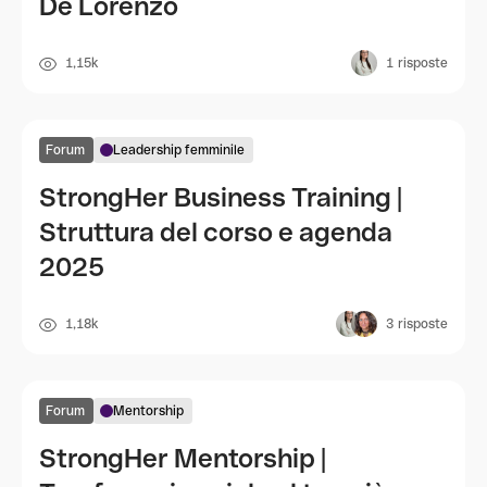
De Lorenzo
1,15k
1
risposte
Forum
Leadership femminile
StrongHer Business Training |
Struttura del corso e agenda
2025
1,18k
3
risposte
Forum
Mentorship
StrongHer Mentorship |