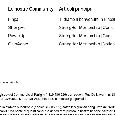
Le nostre Community
Articoli principali
Finpal
Ti diamo il benvenuto in Finpal
StrongHer
StrongHer Mentorship | Come c
PowerUp
StrongHer Mentorship | Come c
ClubQonto
StrongHer Mentorship | Notion
 legali Qonto
egistro del Commercio di Parigi (n° 819 489 626) con sede in Rue De Navarin n. 18,
T 10813760963, N°REA MI-2559348, PEC olindasas@legalmail.it).
lia tramite succursale (codice ABI 36092), sotto la vigilanza congiunta dell'ACPR
licabili. Una parte di questi fondi è o depositata presso le nostre banche partner