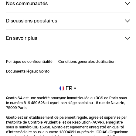
Nos communautés
Finpal
Discussions populaires
StrongHer
Bienvenue sur StrongHer : le guide pour bien dé...
En savoir plus
ClubQonto
Bienvenue sur Finpal : le guide pour bien démarrer
Compte pro en ligne
Retour d’expérience : Agrégation de Comptes Qonto
Politique de confidentialité
Conditions générales d'utilisation
Blog
Impact de l'IA sur les carrières/productivité
Documents légaux Qonto
Newsroom
Ouvrir un compte
FR
Qonto SA est une société anonyme immatriculée au RCS de Paris sous
Glossaire finance
le numéro 819 489 626 et ayant son siège social au 18 rue de Navarin,
75009 Paris.
Qonto est un établissement de paiement régulé, agréé et supervisé par
l'Autorité de Contrôle Prudentiel et de Résolution (ACPR), enregistré
sous le numéro CIB 16958. Qonto est également enregistré en qualité
d’intermédiaire sous le numéro 18004091 auprès de l’ORIAS (Organisme