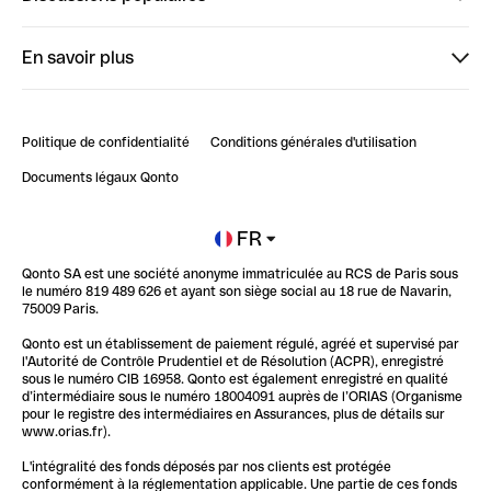
StrongHer
Bienvenue sur StrongHer : le guide pour bien dé...
En savoir plus
ClubQonto
Bienvenue sur Finpal : le guide pour bien démarrer
Compte pro en ligne
Retour d’expérience : Agrégation de Comptes Qonto
Politique de confidentialité
Conditions générales d'utilisation
Blog
Impact de l'IA sur les carrières/productivité
Documents légaux Qonto
Newsroom
Ouvrir un compte
FR
Qonto SA est une société anonyme immatriculée au RCS de Paris sous
Glossaire finance
le numéro 819 489 626 et ayant son siège social au 18 rue de Navarin,
75009 Paris.
Qonto est un établissement de paiement régulé, agréé et supervisé par
l'Autorité de Contrôle Prudentiel et de Résolution (ACPR), enregistré
sous le numéro CIB 16958. Qonto est également enregistré en qualité
d’intermédiaire sous le numéro 18004091 auprès de l’ORIAS (Organisme
pour le registre des intermédiaires en Assurances, plus de détails sur
www.orias.fr).
L'intégralité des fonds déposés par nos clients est protégée
conformément à la réglementation applicable. Une partie de ces fonds