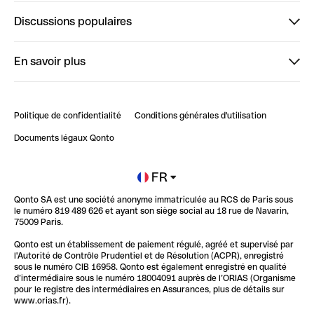
Finpal
Discussions populaires
StrongHer
Bienvenue sur StrongHer : le guide pour bien dé...
En savoir plus
ClubQonto
Bienvenue sur Finpal : le guide pour bien démarrer
Compte pro en ligne
Retour d’expérience : Agrégation de Comptes Qonto
Politique de confidentialité
Conditions générales d'utilisation
Blog
Impact de l'IA sur les carrières/productivité
Documents légaux Qonto
Newsroom
Ouvrir un compte
FR
Qonto SA est une société anonyme immatriculée au RCS de Paris sous
Glossaire finance
le numéro 819 489 626 et ayant son siège social au 18 rue de Navarin,
75009 Paris.
Qonto est un établissement de paiement régulé, agréé et supervisé par
l'Autorité de Contrôle Prudentiel et de Résolution (ACPR), enregistré
sous le numéro CIB 16958. Qonto est également enregistré en qualité
d’intermédiaire sous le numéro 18004091 auprès de l’ORIAS (Organisme
pour le registre des intermédiaires en Assurances, plus de détails sur
www.orias.fr).