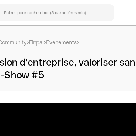
Community
Finpal
Événements
ion d'entreprise, valoriser san
k-Show #5