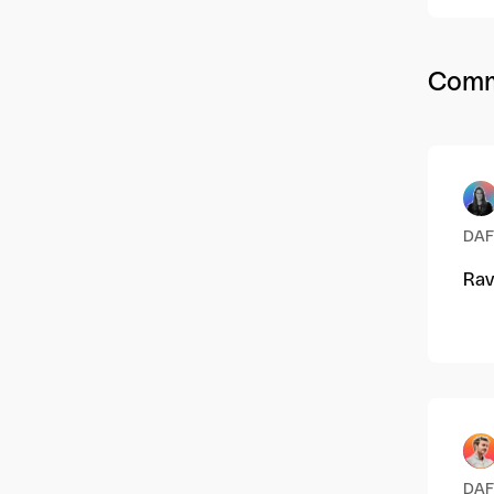
Comm
DAF
Rav
DAF 