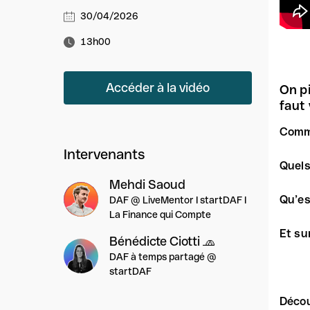
30/04/2026
13h00
Accéder à la vidéo
On pi
faut 
Comme
Intervenants
Quels
Mehdi Saoud
Qu’es
DAF @ LiveMentor I startDAF I
La Finance qui Compte
Et su
Bénédicte Ciotti 🧢
DAF à temps partagé @
startDAF
Décou