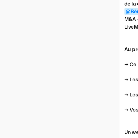
de la
@Bén
M&A c
LiveM
Au pr
→ Ce q
→ Les
→ Les
→ Vos
Un we