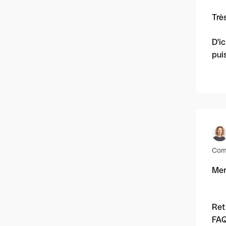
Trè
D'i
pui
Com
Mer
Ret
FAQ