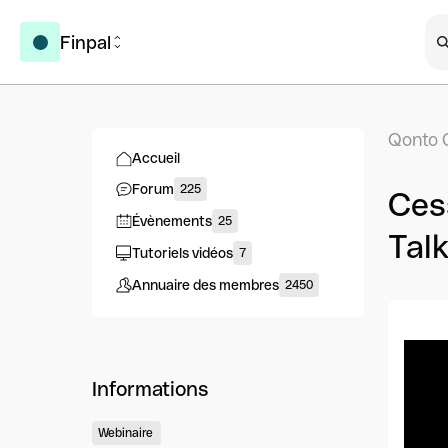
Finpal
Qonto 
Accueil
Forum
225
Cess
Évènements
25
Tal
Tutoriels vidéos
7
Annuaire des membres
2450
Informations
Webinaire