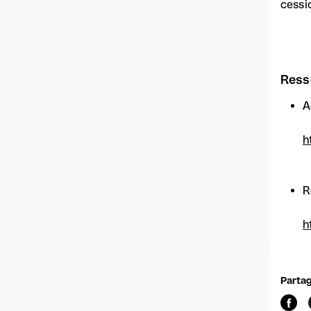
cessi
Ress
A
h
R
h
Partag