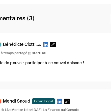
entaires (3)
Bénédicte Ciotti 🧢
 à temps partagé @ startDAF
ie de pouvoir participer à ce nouvel épisode !
Mehdi Saoud
Expert Finpal
@ LiveMentor I startDAF I La Finance qui Compte