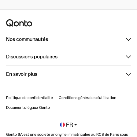
Nos communautés
Finpal
Discussions populaires
StrongHer
Bienvenue sur StrongHer : le guide pour bien dé...
En savoir plus
ClubQonto
Bienvenue sur Finpal : le guide pour bien démarrer
Compte pro en ligne
Retour d’expérience : Agrégation de Comptes Qonto
Politique de confidentialité
Conditions générales d'utilisation
Blog
Impact de l'IA sur les carrières/productivité
Documents légaux Qonto
Newsroom
Ouvrir un compte
FR
Qonto SA est une société anonyme immatriculée au RCS de Paris sous
Glossaire finance