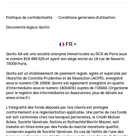
Bienvenue sur Finpal : le guide pour bien démarrer
Compte pro en ligne
Retour d’expérience : Agrégation de Comptes Qonto
Politique de confidentialité
Conditions générales d'utilisation
Blog
Impact de l'IA sur les carrières/productivité
Documents légaux Qonto
Newsroom
Ouvrir un compte
FR
Qonto SA est une société anonyme immatriculée au RCS de Paris sous
Glossaire finance
le numéro 819 489 626 et ayant son siège social au 18 rue de Navarin,
75009 Paris.
Qonto est un établissement de paiement régulé, agréé et supervisé par
l'Autorité de Contrôle Prudentiel et de Résolution (ACPR), enregistré
sous le numéro CIB 16958. Qonto est également enregistré en qualité
d’intermédiaire sous le numéro 18004091 auprès de l’ORIAS (Organisme
pour le registre des intermédiaires en Assurances, plus de détails sur
www.orias.fr).
L'intégralité des fonds déposés par nos clients est protégée
conformément à la réglementation applicable. Une partie de ces fonds
est soit cantonnée chez nos banques partenaires, le Crédit Mutuel
Arkéa, Société Générale, Natixis et Rothschild Martin Maurel, soit
investie en titres émis par des fonds du marché monétaire qualifié,
conservés auprès de Société Générale. En cas de faillite de l’une des