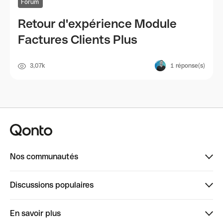
Forum
Retour d'expérience Module
Factures Clients Plus
3,07k
1
réponse(s)
Nos communautés
Finpal
Discussions populaires
StrongHer
Bienvenue sur StrongHer : le guide pour bien dé...
En savoir plus
ClubQonto