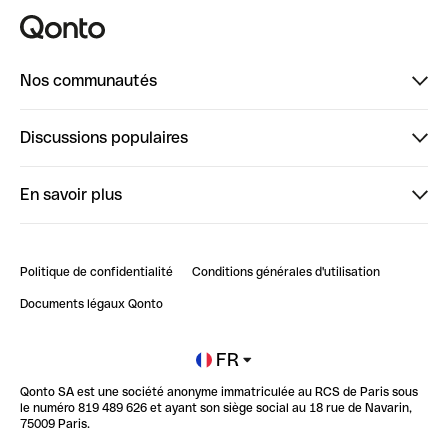
Nos communautés
Finpal
Discussions populaires
StrongHer
Bienvenue sur StrongHer : le guide pour bien dé...
En savoir plus
ClubQonto
Bienvenue sur Finpal : le guide pour bien démarrer
Compte pro en ligne
Retour d’expérience : Agrégation de Comptes Qonto
Politique de confidentialité
Conditions générales d'utilisation
Blog
Impact de l'IA sur les carrières/productivité
Documents légaux Qonto
Newsroom
Ouvrir un compte
FR
Qonto SA est une société anonyme immatriculée au RCS de Paris sous
Glossaire finance
le numéro 819 489 626 et ayant son siège social au 18 rue de Navarin,
75009 Paris.