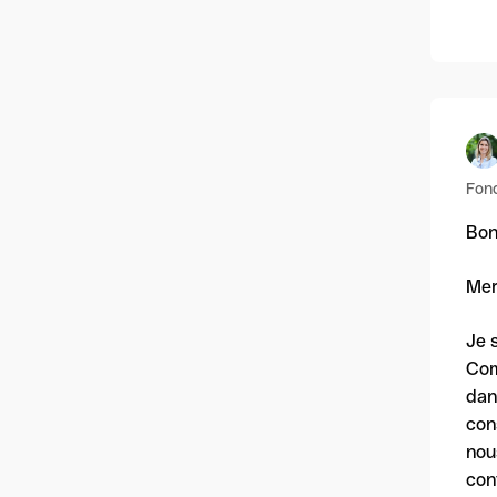
Fon
Bon
Mer
Je 
Com
dan
con
nou
con