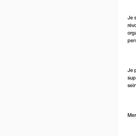
Je 
rév
org
per
Je 
sup
sei
Mer