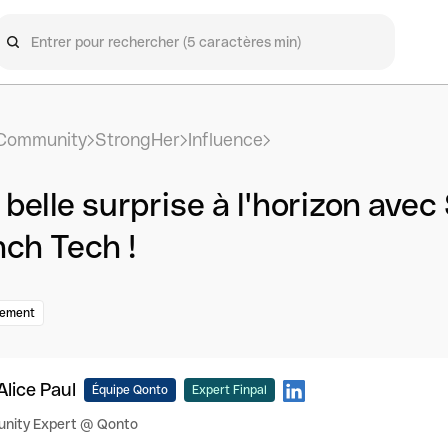
Community
StrongHer
Influence
belle surprise à l'horizon avec
nch Tech !
ement
Alice Paul
Équipe Qonto
Expert Finpal
nity Expert @ Qonto