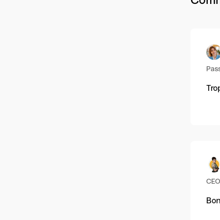
Pass
Tro
CEO
Bon