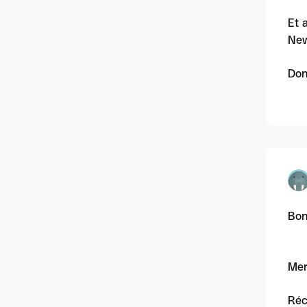
Et 
New
Don
Bon
Mer
Réc