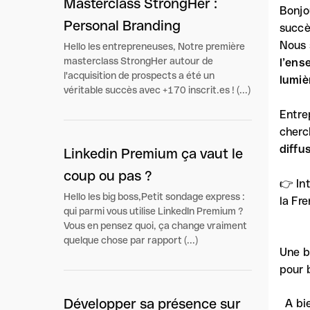
Masterclass StrongHer :
Bonjo
Personal Branding
succè
Nous 
Hello les entrepreneuses, Notre première
masterclass StrongHer autour de
l’ens
l'acquisition de prospects a été un
lumiè
véritable succès avec +170 inscrit.es ! (...)
Entre
cherc
diffu
Linkedin Premium ça vaut le
coup ou pas ?
👉 Int
Hello les big boss,Petit sondage express :
la Fr
qui parmi vous utilise LinkedIn Premium ?
Vous en pensez quoi, ça change vraiment
quelque chose par rapport (...)
Une b
pour b
Développer sa présence sur
A bie