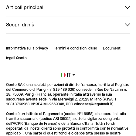
Finpal
Articoli principali
StrongHer
Ti diamo il benvenuto in Finpal: presentati!
Scopri di più
PowerUp
StrongHer Mentorship | Come creare eventi che g...
Conto professionale online
ClubQonto
StrongHer Mentorship | Come costruire una leade...
Informativa sulla privacy
Termini e condizioni d'uso
Documenti
Blog
StrongHer Mentorship | Notion: come organizzare...
legali Qonto
Newsroom
Iscriviti alla lista d'attesa
IT
Qonto SA é una società per azioni di diritto francese, iscritta al Registro
Glossario finanziario
del Commercio di Parigi (n° 819 489 626) con sede in Rue De Navarin n.
18, 75009, Parigi (Francia), operante in Italia attraverso la sua
succursale avente sede in Via Meravigli 2, 20123 Milano (P.IVA IT
10813760963, N°REA MI-2559348, PEC olindasas@legalmail.it).
Qonto è un Istituto di Pagamento (codice N°16958), che opera in Italia
tramite succursale (codice ABI 36092), sotto la vigilanza congiunta
dell'ACPR (Banque de France) e della Banca d'Italia. Tutti i fondi
depositati dai nostri clienti sono protetti in conformità con le normative
applicabili. Una parte di questi fondi è o depositata presso le nostre