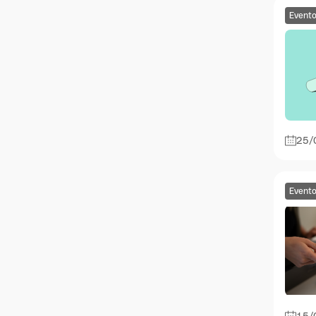
Event
25/
Event
15/