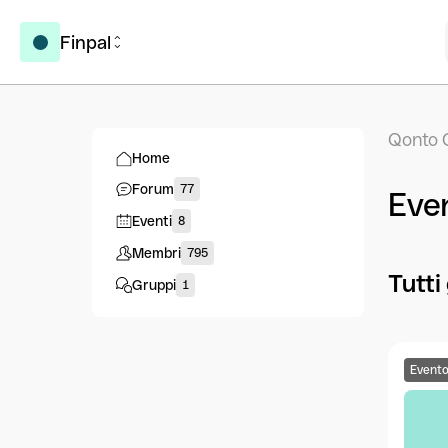
Finpal
Qonto 
Home
Forum
77
Even
Eventi
8
Membri
795
Tutti
Gruppi
1
Event