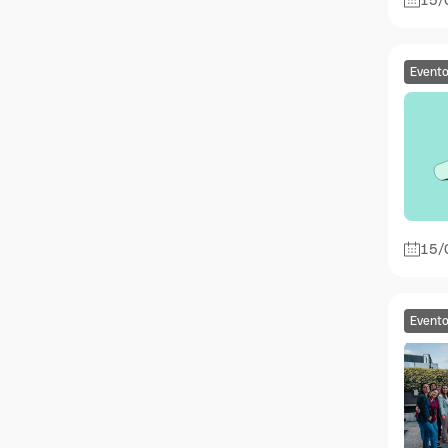
Event
15/
Event