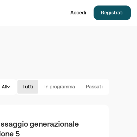
Accedi
Registrati
Tutti
In programma
Passati
All
passaggio generazionale
ione 5