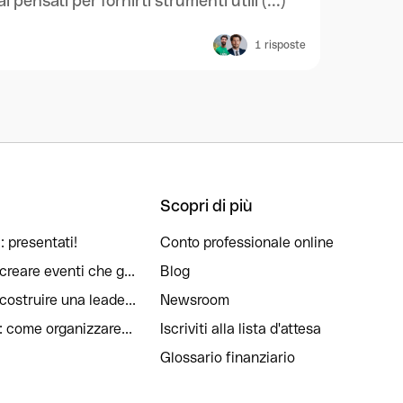
pensati per fornirti strumenti utili (...)
1
risposte
Scopri di più
: presentati!
Conto professionale online
reare eventi che g...
Blog
ostruire una leade...
Newsroom
: come organizzare...
Iscriviti alla lista d'attesa
Glossario finanziario