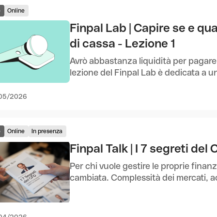
o
Online
Finpal Lab | Capire se e qua
di cassa - Lezione 1
Avrò abbastanza liquidità per pagare 
lezione del Finpal Lab è dedicata a un
05/2026
o
Online
In presenza
Finpal Talk | I 7 segreti de
Per chi vuole gestire le proprie fina
cambiata. Complessità dei mercati, acc
04/2026