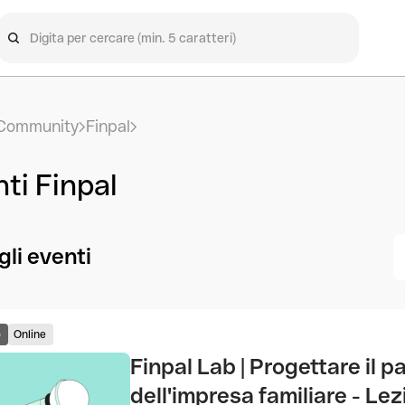
Community
Finpal
ti Finpal
 gli eventi
o
Online
Finpal Lab | Progettare il 
dell'impresa familiare - Lez