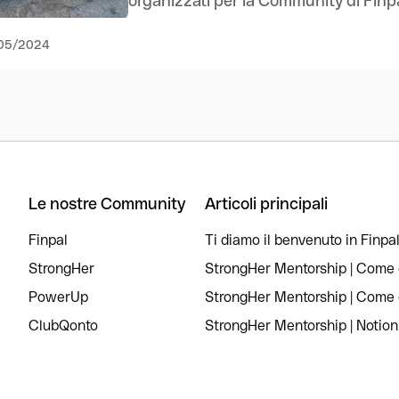
organizzati per la Community di Finpal 
05/2024
Le nostre Community
Articoli principali
Finpal
Ti diamo il benvenuto in Finpal
StrongHer
StrongHer Mentorship | Come c
PowerUp
StrongHer Mentorship | Come c
ClubQonto
StrongHer Mentorship | Notion