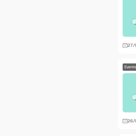
27/
Event
26/