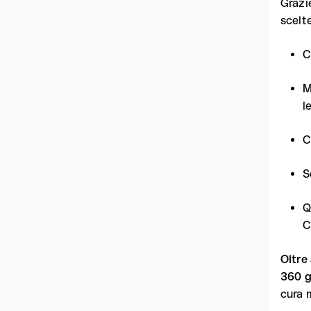
Grazi
scelte
C
M
l
C
S
Q
C
Oltre
360 g
cura 