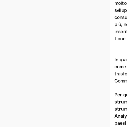
molto
svilu
consul
più, 
inseri
tiene
In qu
come l
trasfe
Commi
Per q
strum
strum
Analy
paesi