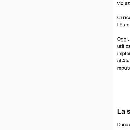
viola
Ci ric
l’Euro
Oggi, 
utiliz
imple
al 4% 
reput
La 
Dunq