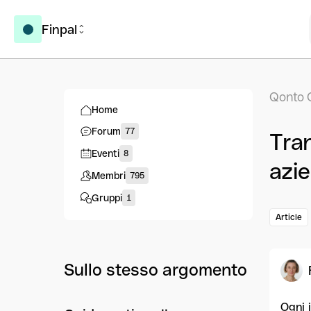
Finpal
Qonto 
Home
Forum
77
Tran
Eventi
8
azie
Membri
795
Gruppi
1
Article
Sullo stesso argomento
Ogni 