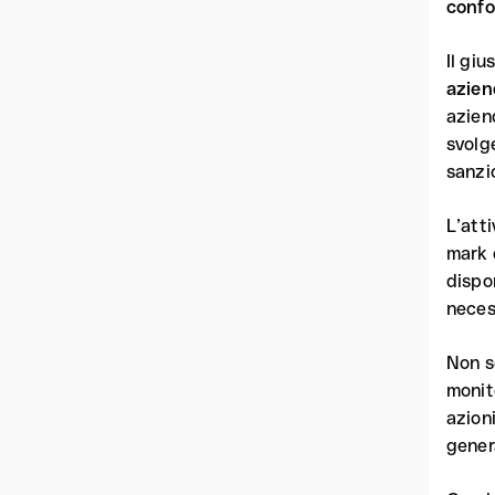
confo
Il giu
azien
aziend
svolge
sanzi
L’att
mark e
dispon
neces
Non s
monit
azion
gener