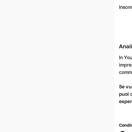
Inso
Anal
In Yo
impres
comme
Se vu
puoi 
esper
Condiv