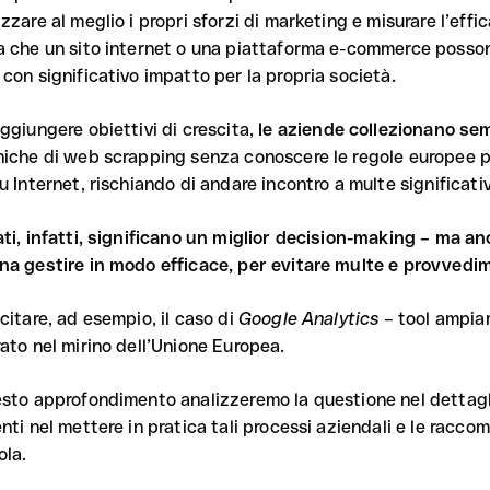
zzare al meglio i propri sforzi di marketing e misurare l’effic
a che un sito internet o una piattaforma e-commerce possono
 con significativo impatto per la propria società.
ggiungere obiettivi di crescita,
le aziende collezionano sem
niche di web scrapping senza conoscere le regole europee per
u Internet, rischiando di andare incontro a multe significati
ati, infatti, significano un miglior decision-making – ma 
na gestire in modo efficace, per evitare multe e provvedim
citare, ad esempio, il caso di
Google Analytics
– tool ampiam
rato nel mirino dell’Unione Europea.
esto approfondimento analizzeremo la questione nel dettagli
enti nel mettere in pratica tali processi aziendali e le racc
ola.