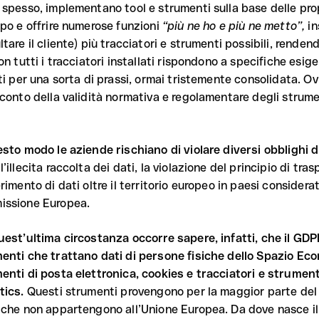
 spesso, implementano tool e strumenti sulla base delle prop
ppo e offrire numerose funzioni
“più ne ho e più ne metto”,
in
tare il cliente) più tracciatori e strumenti possibili, renden
non tutti i tracciatori installati rispondono a specifiche es
ti per una sorta di prassi, ormai tristemente consolidata. Ov
 conto della validità normativa e regolamentare degli strumen
esto modo le aziende rischiano di violare diversi obblighi d
’illecita raccolta dei dati, la violazione del principio di tra
rimento di dati oltre il territorio europeo in paesi considera
ssione Europea.
uest’ultima circostanza occorre sapere, infatti, che il GDPR 
enti che trattano dati di persone fisiche dello Spazio Ec
enti di posta elettronica, cookies e tracciatori e strument
tics.
Questi strumenti provengono per la maggior parte del 
 che non appartengono all’Unione Europea. Da dove nasce il p