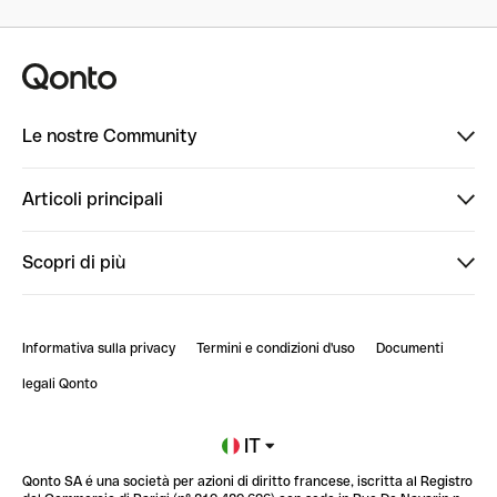
Le nostre Community
Finpal
Articoli principali
StrongHer
Ti diamo il benvenuto in Finpal: presentati!
Scopri di più
PowerUp
StrongHer Mentorship | Come creare eventi che g...
Conto professionale online
ClubQonto
StrongHer Mentorship | Come costruire una leade...
Informativa sulla privacy
Termini e condizioni d'uso
Documenti
Blog
StrongHer Mentorship | Trasforma i social nel t...
legali Qonto
Newsroom
Iscriviti alla lista d'attesa
IT
Qonto SA é una società per azioni di diritto francese, iscritta al Registro
Glossario finanziario