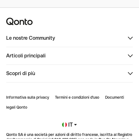
Le nostre Community
Finpal
Articoli principali
StrongHer
Ti diamo il benvenuto in Finpal: presentati!
Scopri di più
PowerUp
StrongHer Mentorship | Come creare eventi che g...
Conto professionale online
ClubQonto
StrongHer Mentorship | Come costruire una leade...
Informativa sulla privacy
Termini e condizioni d'uso
Documenti
Blog
StrongHer Mentorship | Trasforma i social nel t...
legali Qonto
Newsroom
Iscriviti alla lista d'attesa
IT
Qonto SA é una società per azioni di diritto francese, iscritta al Registro
Glossario finanziario