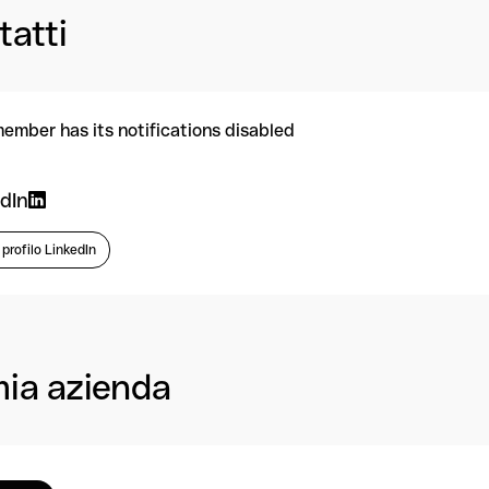
tatti
member has its notifications disabled
dIn
l profilo LinkedIn
mia azienda