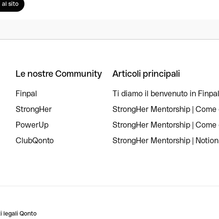
 al sito
Le nostre Community
Articoli principali
Finpal
Ti diamo il benvenuto in Finpal
StrongHer
StrongHer Mentorship | Come c
PowerUp
StrongHer Mentorship | Come c
ClubQonto
StrongHer Mentorship | Notion
 legali Qonto