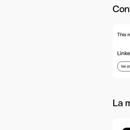
Con
This 
Linke
Vai a
La 