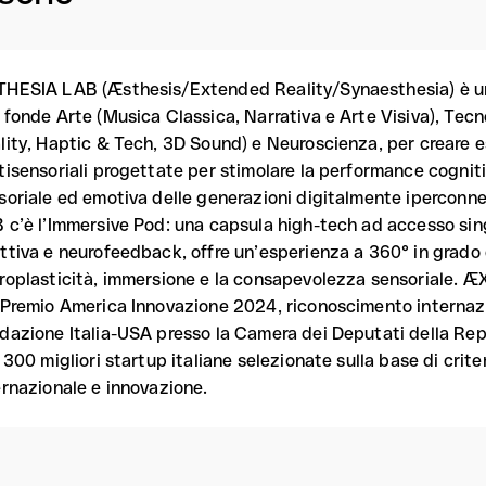
HESIA LAB (Æsthesis/Extended Reality/Synaesthesia) è una
 fonde Arte (Musica Classica, Narrativa e Arte Visiva), Tecn
lity, Haptic & Tech, 3D Sound) e Neuroscienza, per creare es
tisensoriali progettate per stimolare la performance cognit
soriale ed emotiva delle generazioni digitalmente iperconn
 c’è l’Immersive Pod: una capsula high-tech ad accesso sing
ttiva e neurofeedback, offre un’esperienza a 360° in grado d
roplasticità, immersione e la consapevolezza sensoriale. Æ
 Premio America Innovazione 2024, riconoscimento internazi
dazione Italia-USA presso la Camera dei Deputati della Rep
e 300 migliori startup italiane selezionate sulla base di crite
ernazionale e innovazione.