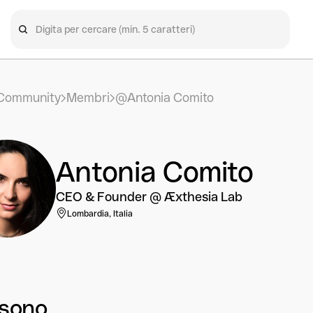
Community
Membri
@Antonia Comito
Antonia Comito
CEO & Founder @ Æxthesia Lab
Lombardia, Italia
 sono