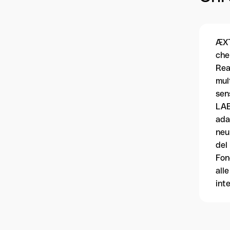
ÆXT
che
Rea
mul
sen
LAB
ada
neu
del
Fon
all
int