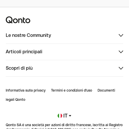
Le nostre Community
Finpal
Articoli principali
StrongHer
Ti diamo il benvenuto in Finpal: presentati!
Scopri di più
PowerUp
StrongHer Mentorship | Come creare eventi che g...
Conto professionale online
ClubQonto
StrongHer Mentorship | Come costruire una leade...
Informativa sulla privacy
Termini e condizioni d'uso
Documenti
Blog
StrongHer Mentorship | Notion: come organizzare...
legali Qonto
Newsroom
Iscriviti alla lista d'attesa
IT
Qonto SA é una società per azioni di diritto francese, iscritta al Registro
Glossario finanziario