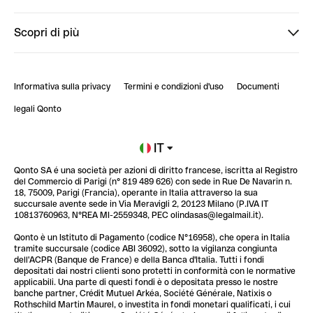
StrongHer
Ti diamo il benvenuto in Finpal: presentati!
Scopri di più
PowerUp
StrongHer Mentorship | Come creare eventi che g...
Conto professionale online
ClubQonto
StrongHer Mentorship | Come costruire una leade...
Informativa sulla privacy
Termini e condizioni d'uso
Documenti
Blog
StrongHer Mentorship | Notion: come organizzare...
legali Qonto
Newsroom
Iscriviti alla lista d'attesa
IT
Qonto SA é una società per azioni di diritto francese, iscritta al Registro
Glossario finanziario
del Commercio di Parigi (n° 819 489 626) con sede in Rue De Navarin n.
18, 75009, Parigi (Francia), operante in Italia attraverso la sua
succursale avente sede in Via Meravigli 2, 20123 Milano (P.IVA IT
10813760963, N°REA MI-2559348, PEC olindasas@legalmail.it).
Qonto è un Istituto di Pagamento (codice N°16958), che opera in Italia
tramite succursale (codice ABI 36092), sotto la vigilanza congiunta
dell'ACPR (Banque de France) e della Banca d'Italia. Tutti i fondi
depositati dai nostri clienti sono protetti in conformità con le normative
applicabili. Una parte di questi fondi è o depositata presso le nostre
banche partner, Crédit Mutuel Arkéa, Société Générale, Natixis o
Rothschild Martin Maurel, o investita in fondi monetari qualificati, i cui