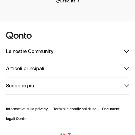
Lazio, Italia
Le nostre Community
Finpal
Articoli principali
StrongHer
Ti diamo il benvenuto in Finpal: presentati!
Scopri di più
PowerUp
StrongHer Mentorship | Come creare eventi che g...
Conto professionale online
ClubQonto
StrongHer Mentorship | Come costruire una leade...
Informativa sulla privacy
Termini e condizioni d'uso
Documenti
Blog
StrongHer Mentorship | Notion: come organizzare...
legali Qonto
Newsroom
Iscriviti alla lista d'attesa