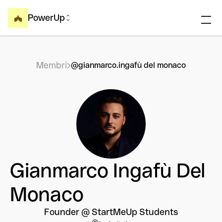
PowerUp
Membri
@gianmarco.ingafù del monaco
Gianmarco Ingafù Del
Monaco
Founder @ StartMeUp Students