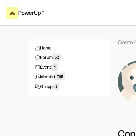
PowerUp
Qonto 
Home
Forum
52
Eventi
9
Membri
795
Gruppi
1
Con