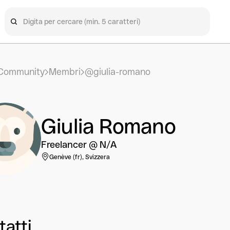
Community
Membri
@giulia-romano
Giulia Romano
Freelancer @ N/A
Genève (fr), Svizzera
tatti