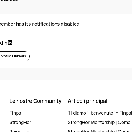
member has its notifications disabled
dIn
l profilo LinkedIn
Le nostre Community
Articoli principali
Finpal
Ti diamo il benvenuto in Finpal
StrongHer
StrongHer Mentorship | Come c
PowerUp
StrongHer Mentorship | Come c