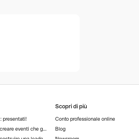
Scopri di più
: presentati!
Conto professionale online
reare eventi che g...
Blog
ostruire una leade...
Newsroom