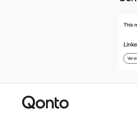
This 
Linke
Vai a