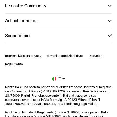
Le nostre Community
Finpal
Articoli principali
StrongHer
Ti diamo il benvenuto in Finpal: presentati!
Scopri di più
PowerUp
StrongHer Mentorship | Come creare eventi che g...
Conto professionale online
ClubQonto
StrongHer Mentorship | Come costruire una leade...
Informativa sulla privacy
Termini e condizioni d'uso
Documenti
Blog
StrongHer Mentorship | Notion: come organizzare...
legali Qonto
Newsroom
Iscriviti alla lista d'attesa
IT
Qonto SA é una società per azioni di diritto francese, iscritta al Registro
Glossario finanziario
del Commercio di Parigi (n° 819 489 626) con sede in Rue De Navarin n.
18, 75009, Parigi (Francia), operante in Italia attraverso la sua
succursale avente sede in Via Meravigli 2, 20123 Milano (P.IVA IT
10813760963, N°REA MI-2559348, PEC olindasas@legalmail.it).
Qonto è un Istituto di Pagamento (codice N°16958), che opera in Italia
tramite succursale (codice ABI 36092), sotto la vigilanza congiunta