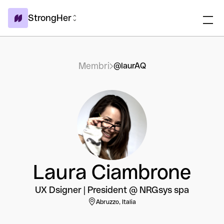
StrongHer
Membri
@laurAQ
Laura Ciambrone
UX Dsigner | President @ NRGsys spa
Abruzzo, Italia