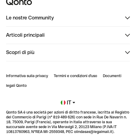
Le nostre Community
Finpal
Articoli principali
StrongHer
Ti diamo il benvenuto in Finpal: presentati!
Scopri di più
PowerUp
StrongHer Mentorship | Come creare eventi che g...
Conto professionale online
ClubQonto
StrongHer Mentorship | Come costruire una leade...
Informativa sulla privacy
Termini e condizioni d'uso
Documenti
Blog
StrongHer Mentorship | Notion: come organizzare...
legali Qonto
Newsroom
Iscriviti alla lista d'attesa
IT
Qonto SA é una società per azioni di diritto francese, iscritta al Registro
Glossario finanziario
del Commercio di Parigi (n° 819 489 626) con sede in Rue De Navarin n.
18, 75009, Parigi (Francia), operante in Italia attraverso la sua
succursale avente sede in Via Meravigli 2, 20123 Milano (P.IVA IT
10813760963, N°REA MI-2559348, PEC olindasas@legalmail.it).