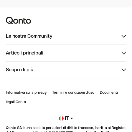
Le nostre Community
Finpal
Articoli principali
StrongHer
Ti diamo il benvenuto in Finpal: presentati!
Scopri di più
PowerUp
StrongHer Mentorship | Come creare eventi che g...
Conto professionale online
ClubQonto
StrongHer Mentorship | Come costruire una leade...
Informativa sulla privacy
Termini e condizioni d'uso
Documenti
Blog
StrongHer Mentorship | Notion: come organizzare...
legali Qonto
Newsroom
Iscriviti alla lista d'attesa
IT
Qonto SA é una società per azioni di diritto francese, iscritta al Registro
Glossario finanziario