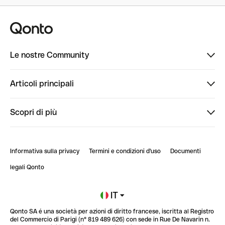
Le nostre Community
Finpal
Articoli principali
StrongHer
Ti diamo il benvenuto in Finpal: presentati!
Scopri di più
PowerUp
StrongHer Mentorship | Come creare eventi che g...
Conto professionale online
ClubQonto
StrongHer Mentorship | Come costruire una leade...
Informativa sulla privacy
Termini e condizioni d'uso
Documenti
Blog
StrongHer Mentorship | Trasforma i social nel t...
legali Qonto
Newsroom
Iscriviti alla lista d'attesa
IT
Qonto SA é una società per azioni di diritto francese, iscritta al Registro
Glossario finanziario
del Commercio di Parigi (n° 819 489 626) con sede in Rue De Navarin n.