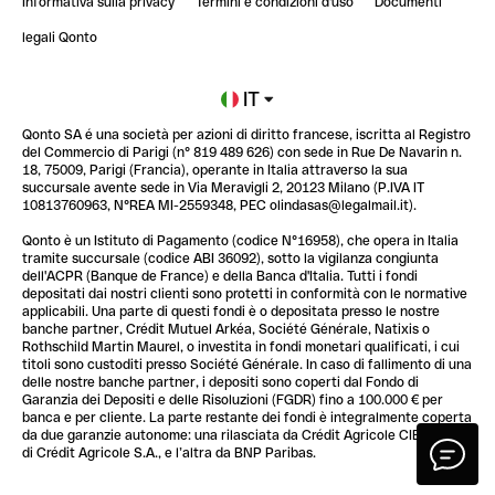
Informativa sulla privacy
Termini e condizioni d'uso
Documenti
Blog
StrongHer Mentorship | Notion: come organizzare...
legali Qonto
Newsroom
Iscriviti alla lista d'attesa
IT
Qonto SA é una società per azioni di diritto francese, iscritta al Registro
Glossario finanziario
del Commercio di Parigi (n° 819 489 626) con sede in Rue De Navarin n.
18, 75009, Parigi (Francia), operante in Italia attraverso la sua
succursale avente sede in Via Meravigli 2, 20123 Milano (P.IVA IT
10813760963, N°REA MI-2559348, PEC olindasas@legalmail.it).
Qonto è un Istituto di Pagamento (codice N°16958), che opera in Italia
tramite succursale (codice ABI 36092), sotto la vigilanza congiunta
dell'ACPR (Banque de France) e della Banca d'Italia. Tutti i fondi
depositati dai nostri clienti sono protetti in conformità con le normative
applicabili. Una parte di questi fondi è o depositata presso le nostre
banche partner, Crédit Mutuel Arkéa, Société Générale, Natixis o
Rothschild Martin Maurel, o investita in fondi monetari qualificati, i cui
titoli sono custoditi presso Société Générale. In caso di fallimento di una
delle nostre banche partner, i depositi sono coperti dal Fondo di
Garanzia dei Depositi e delle Risoluzioni (FGDR) fino a 100.000 € per
banca e per cliente. La parte restante dei fondi è integralmente coperta
da due garanzie autonome: una rilasciata da Crédit Agricole CIB, filiale
di Crédit Agricole S.A., e l’altra da BNP Paribas.