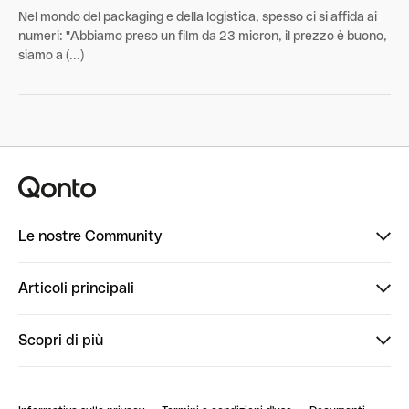
Nel mondo del packaging e della logistica, spesso ci si affida ai
numeri: "Abbiamo preso un film da 23 micron, il prezzo è buono,
siamo a (...)
Le nostre Community
Finpal
Articoli principali
StrongHer
Ti diamo il benvenuto in Finpal: presentati!
Scopri di più
PowerUp
StrongHer Mentorship | Come creare eventi che g...
Conto professionale online
ClubQonto
StrongHer Mentorship | Come costruire una leade...