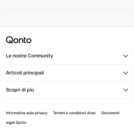
Le nostre Community
Finpal
Articoli principali
StrongHer
Ti diamo il benvenuto in Finpal: presentati!
Scopri di più
PowerUp
StrongHer Mentorship | Come creare eventi che g...
Conto professionale online
ClubQonto
StrongHer Mentorship | Come costruire una leade...
Informativa sulla privacy
Termini e condizioni d'uso
Documenti
Blog
StrongHer Mentorship | Notion: come organizzare...
legali Qonto
Newsroom