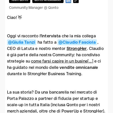
Team Qonto
Qonto Ambassador
Community Manager @ Qonto
Ciao! 👋
Oggi vi racconto
l'intervista
che la mia collega
@Giulia Tanzi
ha fatto a
@Claudio Fasciola
,
CEO di Latuta e nostro mentor
StrongHer
. Claudio
è già parte della nostra Community: ha condiviso
strategie su
come farsi capire in un busine[...]
e ci
ha guidato nel mondo delle
vendite omnicanale
durante lo StrongHer Business Training.
La sua storia? Da una bancarella nel mercato di
Porta Palazzo a partner di fiducia per startup e
scale-up in tutta Italia (inclusa Qonto per i nostri
merch aziendali, oltre che di PowerUp e StrongHer).