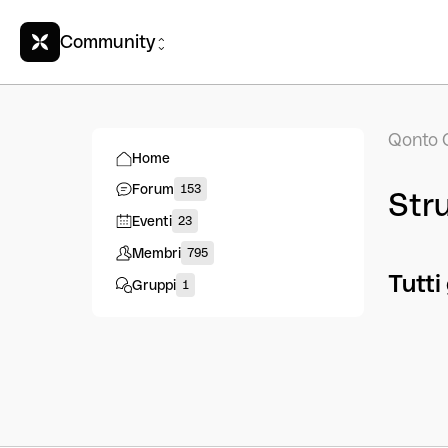
Community
Qonto 
Home
Forum
153
Str
Eventi
23
Membri
795
Tutti
Gruppi
1