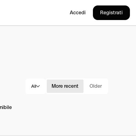
Accedi
Registrati
More recent
Older
All
ibile