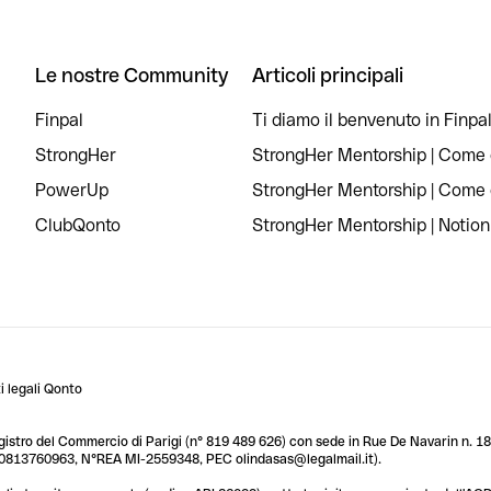
Le nostre Community
Articoli principali
Finpal
Ti diamo il benvenuto in Finpal
StrongHer
StrongHer Mentorship | Come c
PowerUp
StrongHer Mentorship | Come c
ClubQonto
StrongHer Mentorship | Notion
 legali Qonto
egistro del Commercio di Parigi (n° 819 489 626) con sede in Rue De Navarin n. 18,
T 10813760963, N°REA MI-2559348, PEC olindasas@legalmail.it).