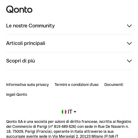
Le nostre Community
Finpal
Articoli principali
StrongHer
Ti diamo il benvenuto in Finpal: presentati!
Scopri di più
PowerUp
StrongHer Mentorship | Come creare eventi che g...
Conto professionale online
ClubQonto
StrongHer Mentorship | Come costruire una leade...
Informativa sulla privacy
Termini e condizioni d'uso
Documenti
Blog
StrongHer Mentorship | Notion: come organizzare...
legali Qonto
Newsroom
Iscriviti alla lista d'attesa
IT
Qonto SA é una società per azioni di diritto francese, iscritta al Registro
Glossario finanziario
del Commercio di Parigi (n° 819 489 626) con sede in Rue De Navarin n.
18, 75009, Parigi (Francia), operante in Italia attraverso la sua
succursale avente sede in Via Meravigli 2, 20123 Milano (P.IVA IT