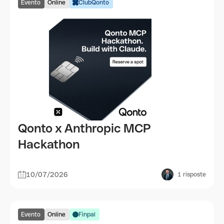
Evento
Online
ClubQonto
Qonto x Anthropic MCP
Hackathon
10/07/2026
1
risposte
Evento
Online
Finpal