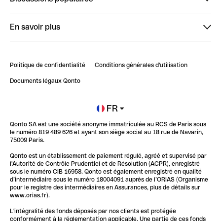
StrongHer
Bienvenue sur StrongHer : le guide pour bien dé...
En savoir plus
ClubQonto
Bienvenue sur Finpal : le guide pour bien démarrer
Compte pro en ligne
Retour d’expérience : Agrégation de Comptes Qonto
Politique de confidentialité
Conditions générales d'utilisation
Blog
Impact de l'IA sur les carrières/productivité
Documents légaux Qonto
Newsroom
Ouvrir un compte
FR
Qonto SA est une société anonyme immatriculée au RCS de Paris sous
Glossaire finance
le numéro 819 489 626 et ayant son siège social au 18 rue de Navarin,
75009 Paris.
Qonto est un établissement de paiement régulé, agréé et supervisé par
l'Autorité de Contrôle Prudentiel et de Résolution (ACPR), enregistré
sous le numéro CIB 16958. Qonto est également enregistré en qualité
d’intermédiaire sous le numéro 18004091 auprès de l’ORIAS (Organisme
pour le registre des intermédiaires en Assurances, plus de détails sur
www.orias.fr).
L'intégralité des fonds déposés par nos clients est protégée
conformément à la réglementation applicable. Une partie de ces fonds