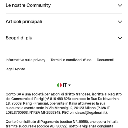
Le nostre Community
Finpal
Articoli principali
StrongHer
Ti diamo il benvenuto in Finpal: presentati!
Scopri di più
PowerUp
StrongHer Mentorship | Come creare eventi che g...
Conto professionale online
ClubQonto
StrongHer Mentorship | Come costruire una leade...
Informativa sulla privacy
Termini e condizioni d'uso
Documenti
Blog
StrongHer Mentorship | Notion: come organizzare...
legali Qonto
Newsroom
Iscriviti alla lista d'attesa
IT
Qonto SA é una società per azioni di diritto francese, iscritta al Registro
Glossario finanziario
del Commercio di Parigi (n° 819 489 626) con sede in Rue De Navarin n.
18, 75009, Parigi (Francia), operante in Italia attraverso la sua
succursale avente sede in Via Meravigli 2, 20123 Milano (P.IVA IT
10813760963, N°REA MI-2559348, PEC olindasas@legalmail.it).
Qonto è un Istituto di Pagamento (codice N°16958), che opera in Italia
tramite succursale (codice ABI 36092), sotto la vigilanza congiunta