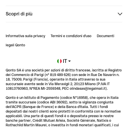
StrongHer
Ti diamo il benvenuto in Finpal: presentati!
Scopri di più
PowerUp
StrongHer Mentorship | Come creare eventi che g...
Conto professionale online
ClubQonto
StrongHer Mentorship | Come costruire una leade...
Informativa sulla privacy
Termini e condizioni d'uso
Documenti
Blog
StrongHer Mentorship | Notion: come organizzare...
legali Qonto
Newsroom
Iscriviti alla lista d'attesa
IT
Qonto SA é una società per azioni di diritto francese, iscritta al Registro
Glossario finanziario
del Commercio di Parigi (n° 819 489 626) con sede in Rue De Navarin n.
18, 75009, Parigi (Francia), operante in Italia attraverso la sua
succursale avente sede in Via Meravigli 2, 20123 Milano (P.IVA IT
10813760963, N°REA MI-2559348, PEC olindasas@legalmail.it).
Qonto è un Istituto di Pagamento (codice N°16958), che opera in Italia
tramite succursale (codice ABI 36092), sotto la vigilanza congiunta
dell'ACPR (Banque de France) e della Banca d'Italia. Tutti i fondi
depositati dai nostri clienti sono protetti in conformità con le normative
applicabili. Una parte di questi fondi è o depositata presso le nostre
banche partner, Crédit Mutuel Arkéa, Société Générale, Natixis o
Rothschild Martin Maurel, o investita in fondi monetari qualificati, i cui