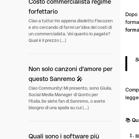
Costo commercialista regime
forfettario
Dopo t
Ciao a tuttə! Ho appena disdetto Fiscozen
formal
e sto cercando di farmi un’idea dei costi di
forma
un commercialista. Voi quanto lo pagate?
Qual è il prezzo (...)
S
Non solo canzoni d'amore per
questo Sanremo 🎤
Ciao Community! Mi presento, sono Giulia,
Compli
Social Media Manager di Qonto per
legge
l'Italia.Se siete fan di Sanremo, o avete
bisogno di una spalla su cui (...)
📚
Qu
s
Quali sono i software più