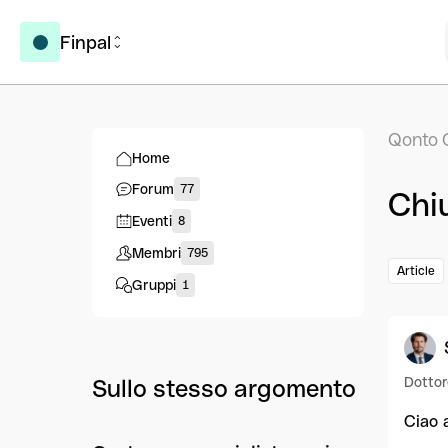
Finpal
Qonto 
Home
Forum
77
Chiu
Eventi
8
Membri
795
Article
Gruppi
1
Dottor
Sullo stesso argomento
Ciao a