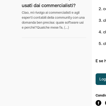
usati dai commercialisti?
c
Ciao, mi rivolgo ai commercialisti e agli
esperti contabili della community con una
c
domanda ben precisa: quale software usi
e perché?Qualche mese fa, (...)
c
c
E se 
Log
Condiv