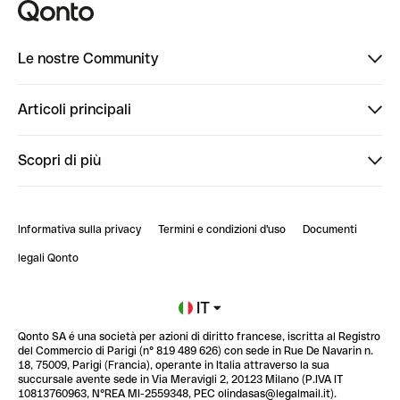
Le nostre Community
Finpal
Articoli principali
StrongHer
Ti diamo il benvenuto in Finpal: presentati!
Scopri di più
PowerUp
StrongHer Mentorship | Come creare eventi che g...
Conto professionale online
ClubQonto
StrongHer Mentorship | Come costruire una leade...
Informativa sulla privacy
Termini e condizioni d'uso
Documenti
Blog
StrongHer Mentorship | Notion: come organizzare...
legali Qonto
Newsroom
Iscriviti alla lista d'attesa
IT
Qonto SA é una società per azioni di diritto francese, iscritta al Registro
Glossario finanziario
del Commercio di Parigi (n° 819 489 626) con sede in Rue De Navarin n.
18, 75009, Parigi (Francia), operante in Italia attraverso la sua
succursale avente sede in Via Meravigli 2, 20123 Milano (P.IVA IT
10813760963, N°REA MI-2559348, PEC olindasas@legalmail.it).