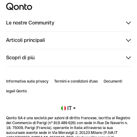
Le nostre Community
Finpal
Articoli principali
StrongHer
Ti diamo il benvenuto in Finpal: presentati!
Scopri di più
PowerUp
StrongHer Mentorship | Come creare eventi che g...
Conto professionale online
ClubQonto
StrongHer Mentorship | Come costruire una leade...
Informativa sulla privacy
Termini e condizioni d'uso
Documenti
Blog
StrongHer Mentorship | Notion: come organizzare...
legali Qonto
Newsroom
Iscriviti alla lista d'attesa
IT
Qonto SA é una società per azioni di diritto francese, iscritta al Registro
Glossario finanziario
del Commercio di Parigi (n° 819 489 626) con sede in Rue De Navarin n.
18, 75009, Parigi (Francia), operante in Italia attraverso la sua
succursale avente sede in Via Meravigli 2, 20123 Milano (P.IVA IT