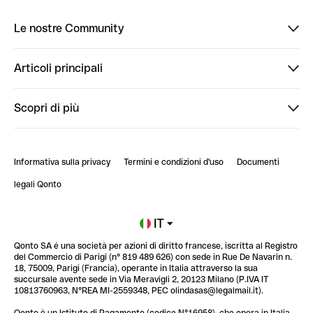
Le nostre Community
Finpal
Articoli principali
StrongHer
Ti diamo il benvenuto in Finpal: presentati!
Scopri di più
PowerUp
StrongHer Mentorship | Come creare eventi che g...
Conto professionale online
ClubQonto
StrongHer Mentorship | Come costruire una leade...
Informativa sulla privacy
Termini e condizioni d'uso
Documenti
Blog
StrongHer Mentorship | Notion: come organizzare...
legali Qonto
Newsroom
Iscriviti alla lista d'attesa
IT
Qonto SA é una società per azioni di diritto francese, iscritta al Registro
Glossario finanziario
del Commercio di Parigi (n° 819 489 626) con sede in Rue De Navarin n.
18, 75009, Parigi (Francia), operante in Italia attraverso la sua
succursale avente sede in Via Meravigli 2, 20123 Milano (P.IVA IT
10813760963, N°REA MI-2559348, PEC olindasas@legalmail.it).